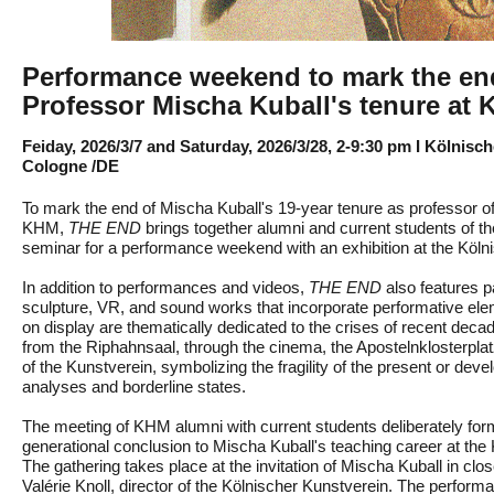
Performance weekend to mark the en
Professor Mischa Kuball's tenure at
Feiday, 2026/3/7 and Saturday, 2026/3/28, 2-9:30 pm I Kölnisc
Cologne /DE
To mark the end of Mischa Kuball's 19-year tenure as professor of 
KHM,
THE END
brings together alumni and current students of th
seminar for a performance weekend with an exhibition at the Köln
In addition to performances and videos,
THE END
also features p
sculpture, VR, and sound works that incorporate performative el
on display are thematically dedicated to the crises of recent dec
from the Riphahnsaal, through the cinema, the Apostelnklosterplatz
of the Kunstverein, symbolizing the fragility of the present or dev
analyses and borderline states.
The meeting of KHM alumni with current students deliberately for
generational conclusion to Mischa Kuball's teaching career at th
The gathering takes place at the invitation of Mischa Kuball in clo
Valérie Knoll, director of the Kölnischer Kunstverein. The perfor