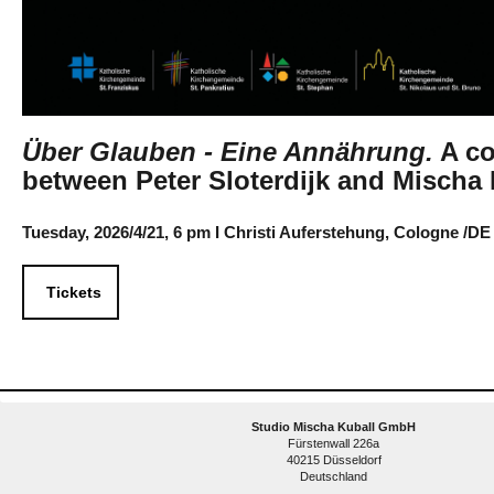
Über Glauben - Eine Annährung.
A co
between Peter Sloterdijk and Mischa 
Tuesday, 2026/4/21, 6 pm I Christi Auferstehung, Cologne /DE
Tickets
Studio Mischa Kuball GmbH
Fürstenwall 226a
40215 Düsseldorf
Deutschland