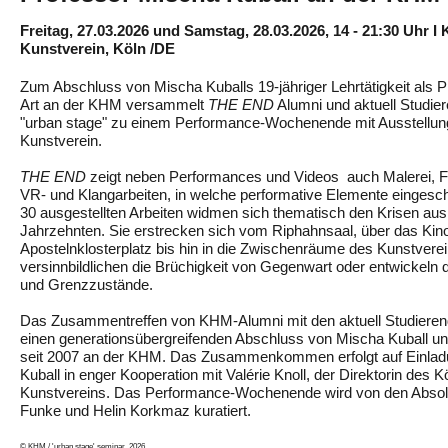
Freitag, 27.03.2026 und Samstag, 28.03.2026, 14 - 21:30 Uhr I 
Kunstverein, Köln /DE
Zum Abschluss von Mischa Kuballs 19-jähriger Lehrtätigkeit als Pr
Art an der KHM versammelt
THE END
Alumni und aktuell Studie
"urban stage" zu einem Performance-Wochenende mit Ausstellun
Kunstverein.
THE END
zeigt neben Performances und Videos auch Malerei, Fot
VR- und Klangarbeiten, in welche performative Elemente eingesc
30 ausgestellten Arbeiten widmen sich thematisch den Krisen aus
Jahrzehnten. Sie erstrecken sich vom Riphahnsaal, über das Kin
Apostelnklosterplatz bis hin in die Zwischenräume des Kunstvere
versinnbildlichen die Brüchigkeit von Gegenwart oder entwickeln
und Grenzzustände.
Das Zusammentreffen von KHM-Alumni mit den aktuell Studieren
einen generationsübergreifenden Abschluss von Mischa Kuball und
seit 2007 an der KHM. Das Zusammenkommen erfolgt auf Einla
Kuball in enger Kooperation mit Valérie Knoll, der Direktorin des 
Kunstvereins. Das Performance-Wochenende wird von den Absol
Funke und Helin Korkmaz kuratiert.
© KHM / 'urban stage' seminar, 2026