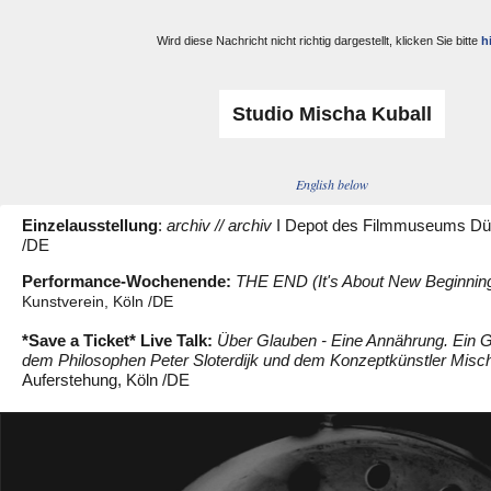
Wird diese Nachricht nicht richtig dargestellt, klicken Sie bitte
h
Studio Mischa Kuball
English below
Einzelausstellung
:
archiv // archiv
I Depot des Filmmuseums Düs
/DE
Performance-Wochenende:
THE END (It's About New Beginnin
Kunstverein, Köln /DE
*Save a Ticket* Live T
alk:
Über Glauben - Eine Annährung. Ein 
dem Philosophen Peter Sloterdijk und dem Konzeptkünstler Misch
Auferstehung, Köln /DE