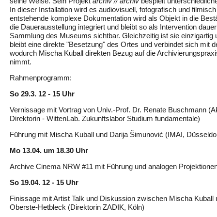
seine Weise. Sein Projekt
archiv // archiv
bespielt unterschiedlic
In dieser Installation wird es audiovisuell, fotografisch und filmisc
entstehende komplexe Dokumentation wird als Objekt in die Bestä
die Dauerausstellung integriert und bleibt so als Intervention dauer
Sammlung des Museums sichtbar. Gleichzeitig ist sie einzigartig 
bleibt eine direkte "Besetzung" des Ortes und verbindet sich mit 
wodurch Mischa Kuball direkten Bezug auf die Archivierungspra
nimmt.
Rahmenprogramm:
So 29.3. 12 - 15 Uhr
Vernissage mit Vortrag von Univ.-Prof. Dr. Renate Buschmann (
Direktorin - WittenLab. Zukunftslabor Studium fundamentale)
Führung mit Mischa Kuball und Darija Šimunović (IMAI, Düsseldor
Mo 13.04. um 18.30 Uhr
Archive Cinema NRW #11 mit Führung und analogen Projektione
So 19.04. 12 - 15 Uhr
Finissage mit Artist Talk und Diskussion zwischen Mischa Kuball 
Oberste-Hetbleck (Direktorin ZADIK, Köln)