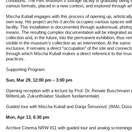
conditions. The Film Museum’s storage facility is gradually being b
various formats, placed in a new context, and explored through arti
Mischa Kuball engages with this process of opening up, artistically i
own way. His project
archiv // archiv
occupies various spaces with
facility. This installation is documented through audiovisual, photo
means. The resulting complex documentation will be integrated as 
collection and, in the future, into the permanent exhibition, thus 
visible in the museum’s collection as an intervention. At the same t
exclusive. It remains a direct “occupation” of the site and connects
through which Mischa Kuball makes a direct reference to the mu
practices.
Supporting Program:
Sun, Mar 29, 12:00 pm – 3:00 pm
Opening reception with a lecture by Prof. Dr. Renate Buschmann
WittenLab. Zukunftslabor Studium fundamentale)
Guided tour with Mischa Kuball and Darija Šimunović (IMAI, Düss
Mon, Apr 13, 6:30 pm
Archive Cinema NRW #11 with guided tour and analog screening